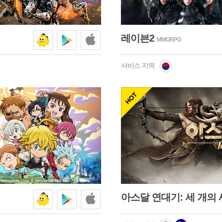
hot
레이븐2
MMORPG
서비스 지역
넷마블
구글플
애플스
레이
토어
hot
아스달 연대기: 세 개의