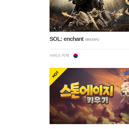
netmarble
SOL: enchant
MMORPG
서비스 지역
hot