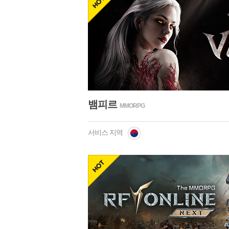
hot
뱀피르
MMORPG
서비스 지역