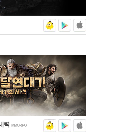
넷마블
구글플
애플스
레이
토어
 세력
MMORPG