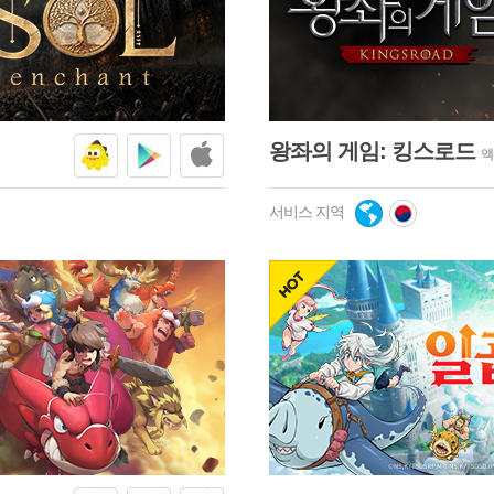
왕좌의 게임: 킹스로드
액
서비스 지역
hot