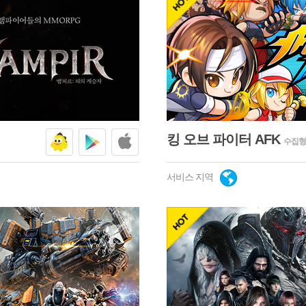
넷마블
구글플
애플스
hot
킹 오브 파이터 AFK
수집형
서비스 지역
넷마블
구글플
애플스