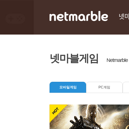
넷
넷마블게임
Netmarbl
모바일게임
PC게임