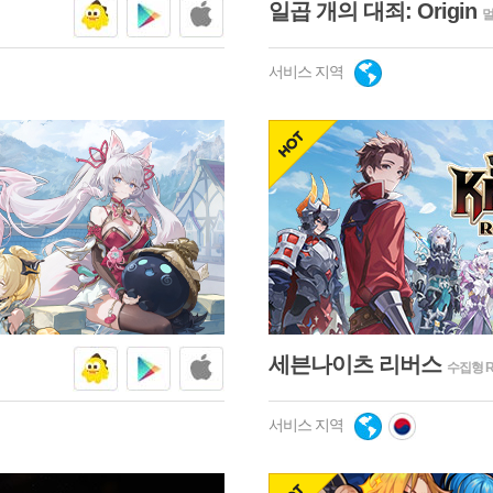
일곱 개의 대죄: Origin
멀
서비스 지역
넷마블
구글플
애플스
hot
세븐나이츠 리버스
수집형 R
서비스 지역