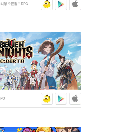
티형 오픈월드 RPG
넷마블
구글플
애플스
PG